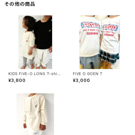
その他の商品
KIDS FIVE-O LONG T-shirt
FIVE O GOEN T
s BLACK
¥3,800
¥3,000